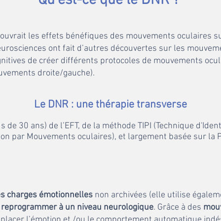
Qu’est-ce que le D
NR ?
vrait les effets bénéfiques des mouvements oculaires su
eurosciences ont fait d’autres découvertes sur les mouveme
tives de créer différents protocoles de mouvements ocul
uvements droite/gauche).
Le DNR : une thérapie transverse
us de 30 ans) de l’EFT, de la méthode TIPI (Technique d'Iden
ration par Mouvements oculaires), et largement basée sur 
les charges émotionnelles
non archivées (elle utilise égale
t
reprogrammer à un niveau neurologique
. Grâce à des
mouv
mplacer l’émotion et /ou le comportement automatique indé