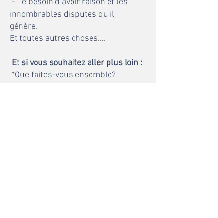
- Le besoin d’avoir raison et les
innombrables disputes qu’il
génère,
Et toutes autres choses….
Et si vous souhaitez aller plus loin :
*Que faites-vous ensemble?
*Qu’avez-vous à apprendre - à un
niveau personnel - de l’Autre ?
*Que révèle le système de
fonctionnement relationnel que
avez-vous mis en place
inconsciemment ?
Cela peut s’avérer être fort
passionnant !
Pour prendre rendez-vous
ME CONTACTER