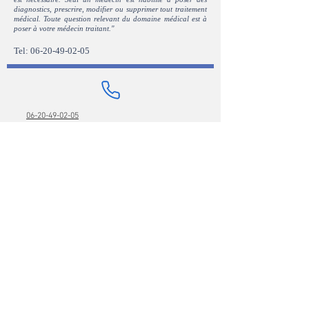
diagnostics, prescrire, modifier ou supprimer tout traitement
médical. Toute question relevant du domaine médical est à
poser à votre médecin traitant."
Tel:
06-20-49-02-05
06-20-49-02-05
Politique de Confidentialité
CGV
clairem.therapie@yahoo.com
Lisez mes
avis
sur Google