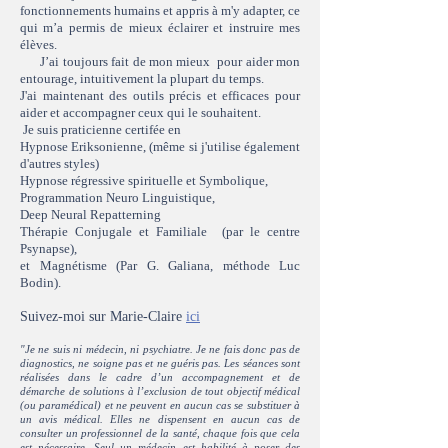
fonctionnements humains et appris à m'y adapter, ce
qui m’a permis de mieux éclairer et instruire mes
élèves.
J’ai toujours fait de mon mieux pour aider mon
entourage, intuitivement la plupart du temps.
J'ai maintenant des outils précis et efficaces pour
aider et accompagner ceux qui le souhaitent.
Je suis praticienne certifée en
Hypnose Eriksonienne, (même si j'utilise également
d'autres styles)
Hypnose régressive spirituelle et Symbolique,
Programmation Neuro Linguistique,
Deep Neural Repatterning
Thérapie Conjugale et Familiale (par le centre
Psynapse),
et Magnétisme (Par G. Galiana, méthode Luc
Bodin).
Suivez-moi sur Mari
e-Claire
ici
"Je ne suis ni médecin, ni psychiatre. Je ne fais donc pas de
diagnostics, ne soigne pas et ne guéris pas. Les séances sont
réalisées dans le cadre d’un accompagnement et de
démarche de solutions à l’exclusion de tout objectif médical
(ou paramédical) et ne peuvent en aucun cas se substituer à
un avis médical. Elles ne dispensent en aucun cas de
consulter un professionnel de la santé, chaque fois que cela
est nécessaire. Seul un médec
in est habilité à poser des