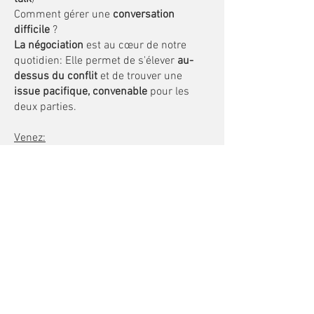
Comment gérer une
conversation
difficile
?
La négociation
est au cœur de notre
quotidien: Elle permet de s'élever
au-
dessus du conflit
et de trouver une
issue pacifique, convenable
pour les
deux parties.
Venez:
* Apprendre à
"voir " l'Autre
pour créer
le lien,
* Connaitre des méthodes d
'influence et
négociation
de la CIA, du FBI et autres
grands négociateurs.
*
Reconnaître les signes
de stress et de
mal-aise ou de confort de votre
interlocuteur,
Que ce soit pour :
- le
rassurer,
- l'aider à concrétiser un
projet,