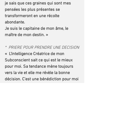
je sais que ces graines qui sont mes 
pensées les plus présentes se 
transformeront en une récolte 
abondante. 
Je suis le capitaine de mon âme, le 
maître de mon destin. »
*  PRIERE POUR PRENDRE UNE DECISION
«  L’Intelligence Créatrice de mon 
Subconscient sait ce qui est le mieux 
pour moi. Sa tendance mène toujours 
vers la vie et elle me révèle la bonne 
décision. C’est une bénédiction pour moi 
et tous ceux qu’elle intéresse. Je 
remercie pour la réponse qui, je sais, me 
vient. »
*  POUR CHOISIR LE BONHEUR
Tous les matins, au réveil , vous serez 