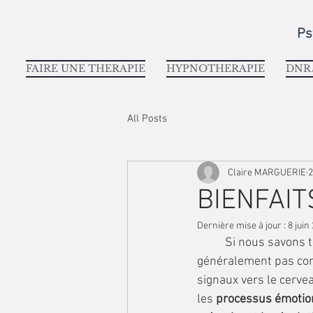
Ps
FAIRE UNE THERAPIE
HYPNOTHERAPIE
DNR/
All Posts
Claire MARGUERIE
2
BIENFAIT
Dernière mise à jour :
8 juin
	Si nous savons tous que le cerveau envoie des signaux neuronaux au cœur, il n’est 
généralement pas comm
signaux vers le cervea
les 
processus émotio