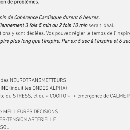
tion de problèmes.
min de Cohérence Cardiaque durent 6 heures.
diennement 3 fois 5 min ou 2 fois 10 min 
serait idéal.
tions y sont dédiées. Vos pouvez régler le temps de l’inspire
pire plus long que l'inspire. Par ex: 5 sec à l’inspire et 6 sec
tème des NEUROTRANSMETTEURS
NE (induit les ONDES ALPHA) 
nte du STRESS, et du « COGITO » -> émergence de CALME I
 de MEILLEURES DECISIONS
YPER-TENSION ARTERIELLE
ISOL