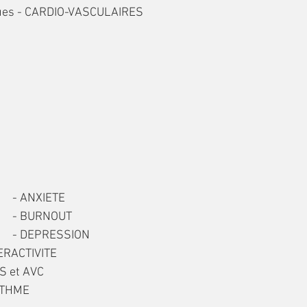
* Diminution des risques - CARDIO-VASCULAIRES		
                                              - ANXIETE
                                              - BURNOUT
                                              - DEPRESSION
PERACTIVITE
S et AVC
ASTHME