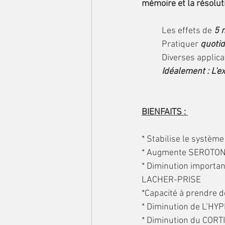
mémoire et la résolu
	Les effets de
 5 
	Pratiquer
 quoti
	Diverses applica
Idéalement : L'ex
BIENFAITS : 
* Stabilise le sys
* Augmente SEROTONI
* Diminution importa
LACHER-PRISE
*Capacité à prendre
* Diminution de L’H
* Diminution du CORT