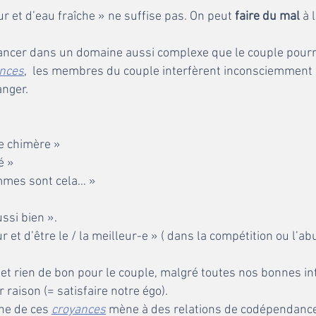
ur et d’eau fraîche » ne suffise pas. On peut
faire du mal
à 
ncer dans un domaine aussi complexe que le couple pourrai
nces
,
les membres du couple interfèrent inconsciemment p
anger.
ne chimère »
té »
mmes sont cela… »
ssi bien ».
 et d’être le / la meilleur-e » ( dans la compétition ou l’ab
ien de bon pour le couple, malgré toutes nos bonnes inte
 raison (= satisfaire notre égo).
ine de ces
croyances
mène à des relations de codépendance af