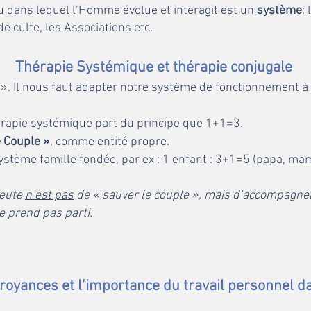
 dans lequel l’Homme évolue et interagit est un
système
:
 de culte, les Associations etc.
Thérapie Systémiqu
e et thérapie conjugale
é ». Il nous faut adapter notre système de fonctionnement 
hérapie systémique part du principe que 1+1=3.
 Couple »
, comme entité propre.
système famille fondée, par ex : 1 enfant : 3+1=5 (papa, mama
peute
n’est pas
de « sauver le couple », mais d’accompagne
e prend pas parti.
royances et l’im
portance du travail personnel d