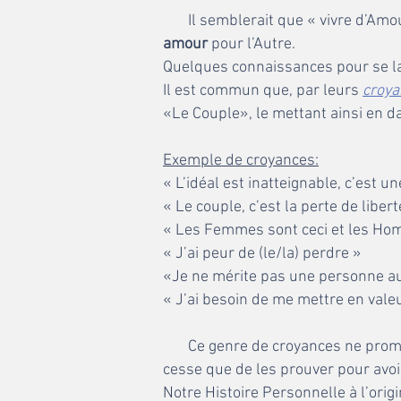
Il semblerait que « vivre d’Amo
amour
pour l’Autre.
Quelques connaissances pour se la
Il est commun que, par leurs
croya
«Le Couple», le mettant ainsi en d
Exemple de croyances:
« L’idéal est inatteignable, c’est u
« Le couple, c’est la perte de liber
« Les Femmes sont ceci et les Ho
« J’ai peur de (le/la) perdre »
«Je ne mérite pas une personne au
« J’ai besoin de me mettre en valeur
Ce genre de croyances ne promet r
cesse que de les prouver pour avoir
Notre Histoire Personnelle à l’orig