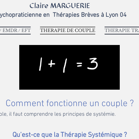
Claire MARGUERIE
ychopraticienne en
Thérapies Brèves
à Lyon 04
 EMDR / EFT
THERAPIE DE COUPLE
THERAPIE T
Comment fonctionne un couple ?
e, il faut comprendre les principes de systémie.
Qu’est-ce que
la Thérapie Systémique ?