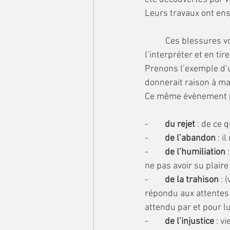
Leurs travaux ont ens
	Ces blessures vont être le prisme à travers lequel nous allons vivre l’évènement, 
l’interpréter et en tir
Prenons l’exemple d’u
donnerait raison à m
Ce même évènement 
-        
du rejet
 : de ce 
-        
de l’abandon
 : 
-        
de l’humiliation
 
ne pas avoir su plaire
-        
de la trahison
 : 
répondu aux attentes d
attendu par et pour lu
-        
de l’injustice
 : v