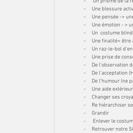
-      Un prisme de la r
-     Une blessure acti
-     Une pensée -> u
-     Une émotion - > 
-     Un  costume bli
-     Une finalité= être
-     Un raz-le-bol d’e
-     Une prise de con
-     De l’observation 
-     De l’acceptation
-     De l’humour (ne
-     Une aide extérieur
-     Changer ses croy
-     Re hiérarchiser s
-     Grandir
-      Enlever le cos
-     Retrouver notre