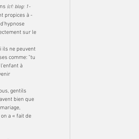
ns 
(cf: blog: 1-
t propices à -
 d'hypnose 
rectement sur le 
ases comme: "tu 
l'enfant à 
venir 
savent bien que 
mariage, 
n a « fait de 