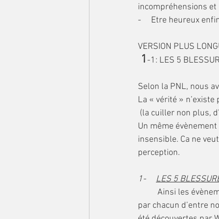
incompréhensions et 
-     Etre heureux enfi
VERSION PLUS LONGU
 1
-1: LES 5 BLESSU
Selon la PNL, nous avo
La « vérité » n’existe 
 (la cuiller non plus, d
Un même évènement pe
insensible. Ca ne veut 
perception.
1-     
LES 5 BLESSUR
	Ainsi les évènements de notre vie jusqu’à environ 7 ans ont été interprétés différemment 
par chacun d’entre no
été découvertes par W