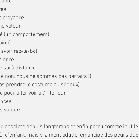
éalité
vée
ne croyance
une valeur
ndé (un comportement)
 aimé
n avoir raz-le-bol
science
de soi à distance
 (Hé non, nous ne sommes pas parfaits !)
 pas prendre le costume au sérieux)
e pour aller voir à l’intérieur
ances
es valeurs
tume obsolète depuis longtemps et enfin perçu comme inutile
 SOI d’enfant, mais vraiment adulte, émancipé des peurs due