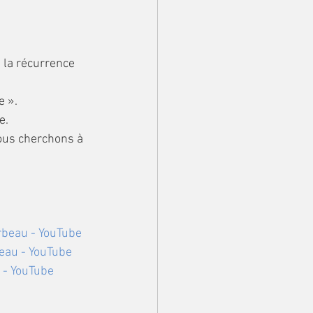
e la récurrence 
 ». 
e.
ous cherchons à 
rbeau - YouTube
eau - YouTube
 - YouTube