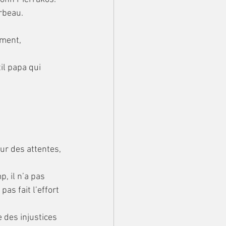
rbeau. 
l papa qui 
teur des attentes, 
, il n’a pas 
as fait l’effort 
e des injustices 