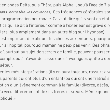
t en ondes Delta, puis Thêta, puis Alpha jusqu'à l'âge de 7 a
. Ces fréquences cérébrales son
s  notre tête: les croyances)
la programmation neuronale. Ca veut dire qu'ils sont en état
ce qui se dit à l'intérieur comme à l'extérieur est gravé di
arlerai plus amplement dans un autre blog sur l'hypnose).
œur à l'hôpital; pourquoi maman ne peux pas venir; Des phr
", surtout au sujet de secrets de famille, peuvent pousser 
exemple, ou à n'avoir de cesse que d'investiguer, quitte à de
uêteur.
es parents qui ont plus d’un enfant (ou qui ont une fratrie) 
tion d’un évènement commun à la famille (divorce, décès, 
a vécu différemment de ses frères et sœurs. Même quand o
xpliqué »