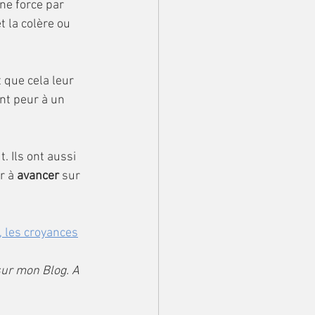
 la colère ou 
ent peur à un 
r à
 avancer 
sur 
 les croyances
sur mon Blog. A 