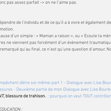
 donc pas assez parfait -> on ne l’aime pas.
dépendre de l'individu et de ce qu'il a à vivre et également d
'émotion.
 cause d’un simple : « Maman a raison », ou « Ecoute ta mère
ures ne viennent pas forcément d’un évènement traumatiqu
remarqué qu’au final, ce n’est qu’une question d’amour. N
empêchent dêtre soi-même-part 1 - Dialogue avec Lise Bou
essures - Deuxième partie de mon Dialogue avec Lise Bourb
NT
, blessure de trahison.  
: pourquoi on veut TOUT contrôler
EDUCATION :