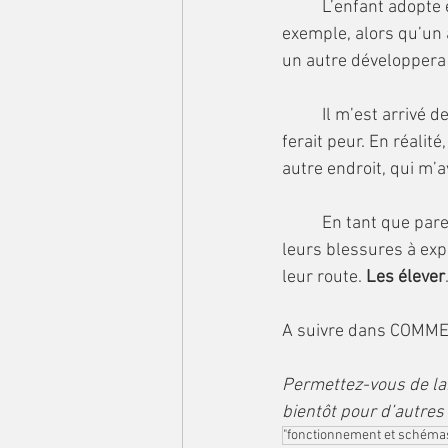
	L’enfant adopte ensuite un comportement : il en prend son parti et en tire une force par 
exemple, alors qu’un 
un autre développera 
	Il m’est arrivé de cacher une partie de certains films à mes enfants pensant que cela leur 
ferait peur. En réalité
autre endroit, qui m’av
	En tant que parents, nous ne pouvons pas tout prévenir, les protéger de tout. Ils ont aussi 
leurs blessures à exp
leur route. 
Les élever
A suivre dans COMM
Permettez-vous de lai
bientôt pour d’autres
"fonctionnement et schémas