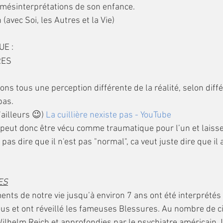
mésinterprétations de son enfance.
n (avec Soi, les Autres et la Vie)
E :
RES
ns tous une perception différente de la réalité, selon diff
pas.
’ailleurs 😉) 
La cuillière nexiste pas - YouTube
ut donc être vécu comme traumatique pour l’un et laisse
pas dire que il n'est pas "normal", ca veut juste dire que il 
ES
us et ont réveillé les fameuses Blessures. Au nombre de cin
ilhelm Reich et approfondies par le psychiatre américain J