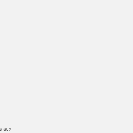
.
s aux 