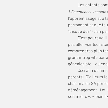
	Les enfants son
1:Comment ça marche dan
l'apprentissage et à 
permanent et que tout 
"disque dur". (J'en p
	C’est pourquoi il est important d’expliquer les choses aux enfants: pourquoi ils ne peuvent 
pas aller voir leur s
comprendras plus tard
grandir trop vite par 
généalogiste ...ou enq
	Ceci afin de limiter les mésinterprétations (il y en aura toujours, rassurez-vous, gentils 
parents). D’ailleurs l
chacun a eu SA percep
déménagement…) et l’
son mieux », « bien e
. 