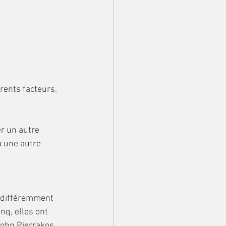
érents facteurs.
r un autre 
a une autre 
q, elles ont 
ohn Pierrakos. 